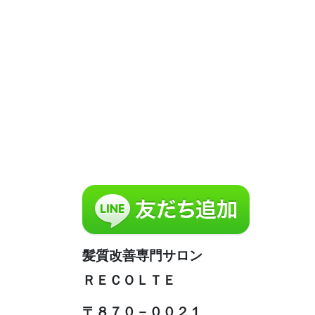
髪質改善専門サロン
ＲＥＣＯＬＴＥ
〒８７０－００２１