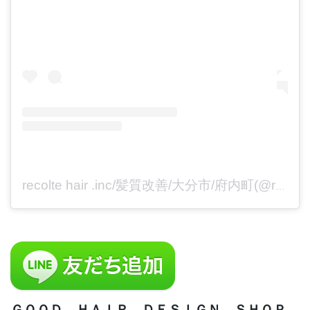
recolte hair .inc/髪質改善/大分市/府内町(@recolte_inc)がシェアした投稿
ＧＯＯＤ ＨＡＩＲ ＤＥＳＩＧＮ ＳＨＯＰ