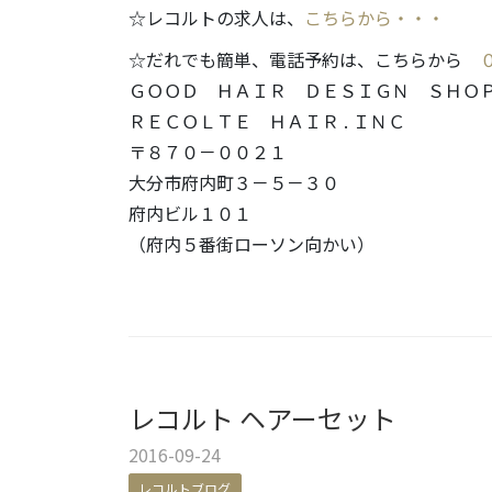
☆レコルトの求人は、
こちらから・・・
☆だれでも簡単、電話予約は、こちらから
ＧＯＯＤ ＨＡＩＲ ＤＥＳＩＧＮ ＳＨＯ
ＲＥＣＯＬＴＥ ＨＡＩＲ . ＩＮＣ
〒８７０－００２１
大分市府内町３－５－３０
府内ビル１０１
（府内５番街ローソン向かい）
レコルト ヘアーセット
2016-09-24
レコルトブログ