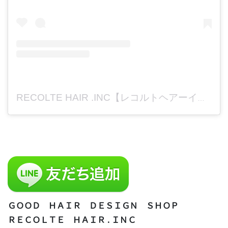
RECOLTE HAIR .INC【レコルトヘアーインク】美容室求人【大分】(@recolte_recruit)がシェアした投稿
ＧＯＯＤ ＨＡＩＲ ＤＥＳＩＧＮ ＳＨＯＰ
ＲＥＣＯＬＴＥ ＨＡＩＲ . ＩＮＣ