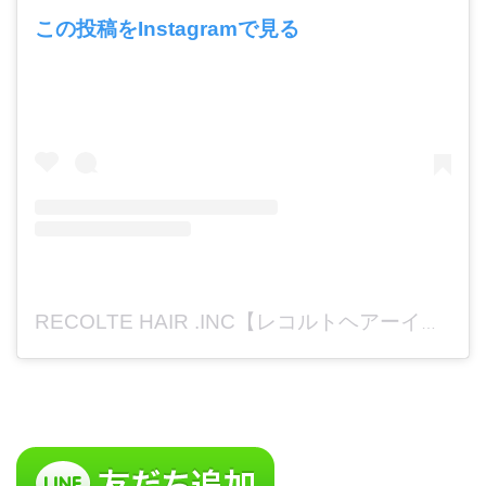
この投稿をInstagramで見る
RECOLTE HAIR .INC【レコルトヘアーインク】美容室求人【大分】(@recolte_recruit)がシェアした投稿