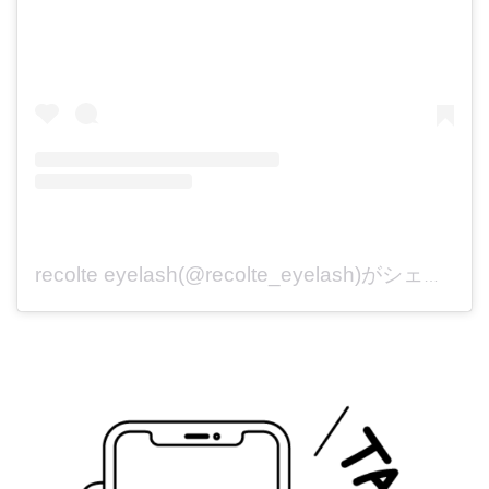
recolte eyelash(@recolte_eyelash)がシェアした投稿