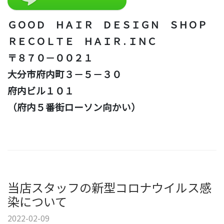
ＧＯＯＤ ＨＡＩＲ ＤＥＳＩＧＮ ＳＨＯＰ
ＲＥＣＯＬＴＥ ＨＡＩＲ . ＩＮＣ
〒８７０－００２１
大分市府内町３－５－３０
府内ビル１０１
（府内５番街ローソン向かい）
当店スタッフの新型コロナウイルス感
染について
2022-02-09