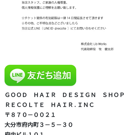
ＧＯＯＤ ＨＡＩＲ ＤＥＳＩＧＮ ＳＨＯＰ
ＲＥＣＯＬＴＥ ＨＡＩＲ . ＩＮＣ
〒８７０－００２１
大分市府内町３－５－３０
府内ビル１０１