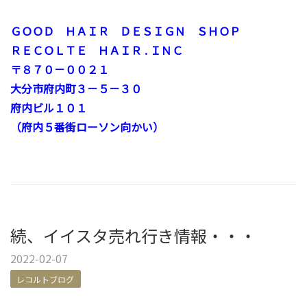
ＧＯＯＤ ＨＡＩＲ ＤＥＳＩＧＮ ＳＨＯＰ
ＲＥＣＯＬＴＥ ＨＡＩＲ . ＩＮＣ
〒８７０－００２１
大分市府内町３－５－３０
府内ビル１０１
（府内５番街ローソン向かい）
続、イイスタ売れ行き情報・・・
2022-02-07
レコルトブログ