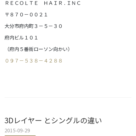
ＲＥＣＯＬＴＥ ＨＡＩＲ . ＩＮＣ
〒８７０－００２１
大分市府内町３－５－３０
府内ビル１０１
（府内５番街ローソン向かい）
０９７－５３８－４２８８
3Dレイヤー とシングルの違い
2015-09-29