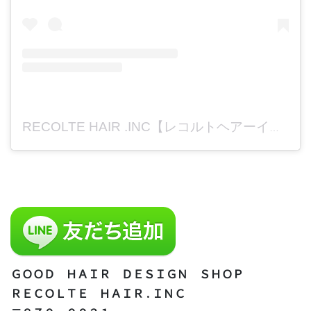
RECOLTE HAIR .INC【レコルトヘアーインク】美容室求人【大分】(@recolte_recruit)がシェアした投稿
ＧＯＯＤ ＨＡＩＲ ＤＥＳＩＧＮ ＳＨＯＰ
ＲＥＣＯＬＴＥ ＨＡＩＲ . ＩＮＣ