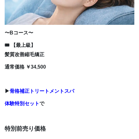
〜Bコース〜
🎟 【最上級】
髪質改善縮毛矯正
通常価格 ￥34,500
▶
骨格補正トリートメントスパ
体験特別セット
で
特別前売り価格