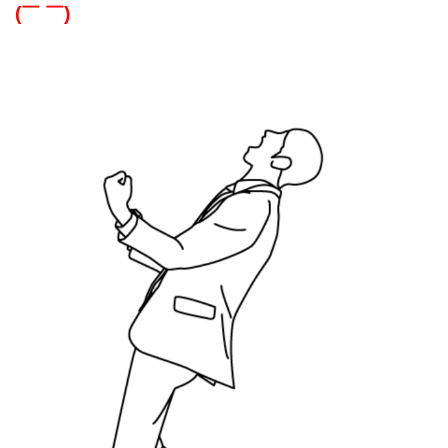
(￣ ￣)