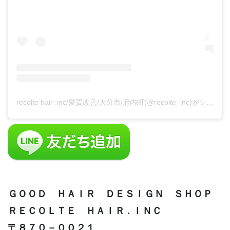
recolte hair .inc/髪質改善/大分市/府内町(@recolte_inc)がシェアした投稿
ＧＯＯＤ ＨＡＩＲ ＤＥＳＩＧＮ ＳＨＯＰ
ＲＥＣＯＬＴＥ ＨＡＩＲ . ＩＮＣ
〒８７０－００２１