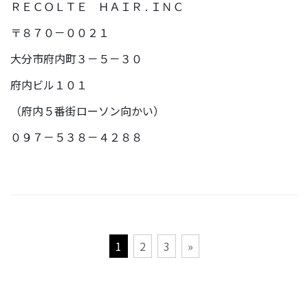
ＲＥＣＯＬＴＥ ＨＡＩＲ . ＩＮＣ
〒８７０－００２１
大分市府内町３－５－３０
府内ビル１０１
（府内５番街ローソン向かい）
０９７－５３８－４２８８
投
1
2
3
»
稿
の
ペ