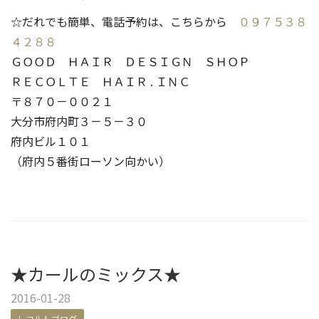
☆だれでも簡単、電話予約は、こちらから
０９７５３８
４２８８
ＧＯＯＤ ＨＡＩＲ ＤＥＳＩＧＮ ＳＨＯＰ
ＲＥＣＯＬＴＥ ＨＡＩＲ . ＩＮＣ
〒８７０－００２１
大分市府内町３－５－３０
府内ビル１０１
（府内５番街ローソン向かい）
★カールのミックス★
2016-01-28
レコルトブログ