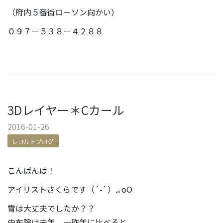
（府内５番街ローソン向かい）
０９７－５３８－４２８８
3Dレイヤー＊Cカール
2016-01-26
レコルトブログ
こんばんは！
アイリストさくらです（´-`）.｡oO
雪は大丈夫でしたか？？
由布院は去年、一昨年に比べると