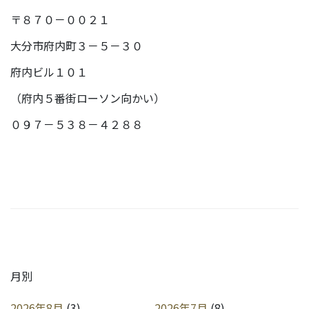
〒８７０－００２１
大分市府内町３－５－３０
府内ビル１０１
（府内５番街ローソン向かい）
０９７－５３８－４２８８
月別
2026年8月
(3)
2026年7月
(8)