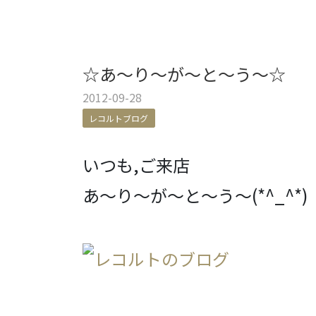
☆あ～り～が～と～う～☆
2012-09-28
レコルトブログ
いつも,ご来店
あ～り～が～と～う～(*^_^*)