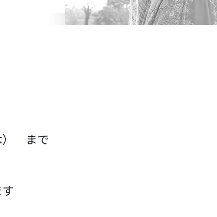
（木） まで
ます