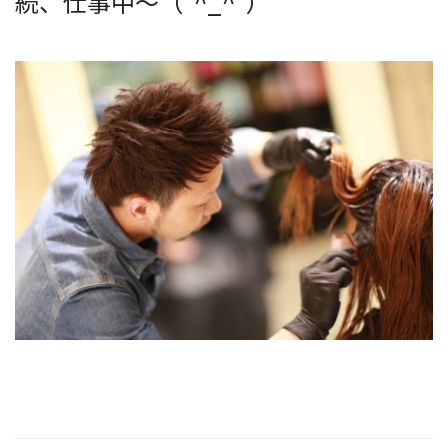
続、仕事中～（*^_^*）