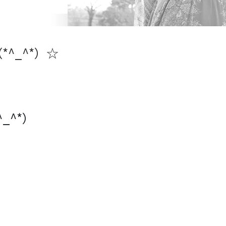
^_^*）☆
_^*）