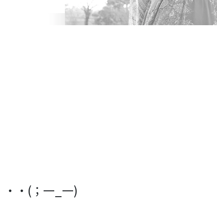
・・(；一_一)