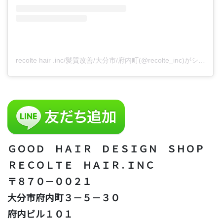
recolte hair .inc/髪質改善/大分市/府内町(@recolte_inc)がシェアした投稿
ＧＯＯＤ ＨＡＩＲ ＤＥＳＩＧＮ ＳＨＯＰ
ＲＥＣＯＬＴＥ ＨＡＩＲ . ＩＮＣ
〒８７０－００２１
大分市府内町３－５－３０
府内ビル１０１