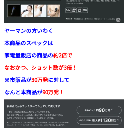
ヤーマンの方いわく
本商品のスペックは
家電量販店の商品の
約2倍で
なおかつ、ショット数が3倍！
※市販品が
30万発
に対して
なんと本商品が
90万発！