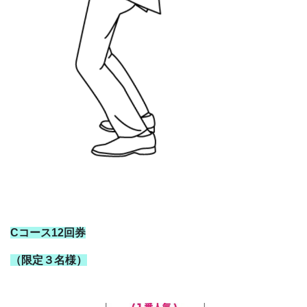
Cコース12回券
（限定３名様）