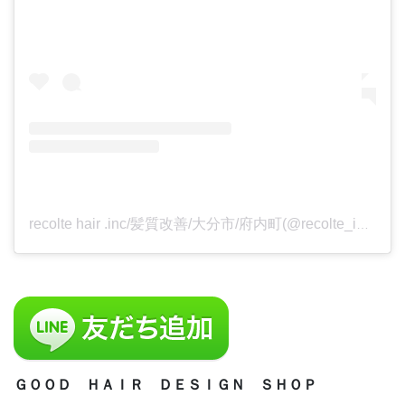
recolte hair .inc/髪質改善/大分市/府内町(@recolte_inc)がシェアした投稿
ＧＯＯＤ ＨＡＩＲ ＤＥＳＩＧＮ ＳＨＯＰ