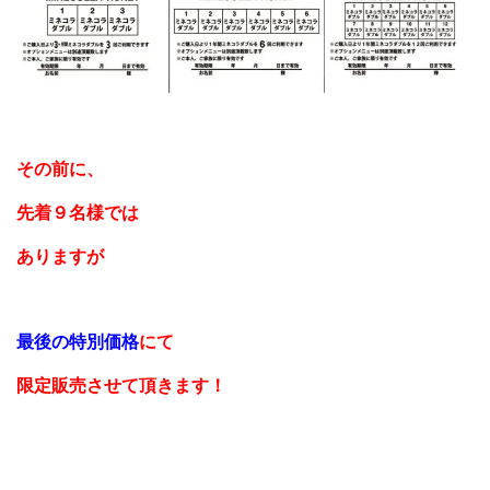
その前に、
先着９名様
では
ありますが
最後の特別価格
にて
限定販売させて
頂きます！