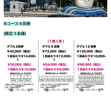
Bコース６回券
(限定３名様)