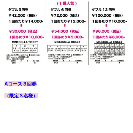
Aコース３回券
（限定３名様）