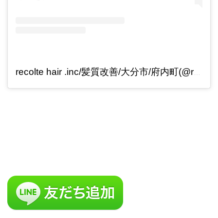
recolte hair .inc/髪質改善/大分市/府内町(@recolte_inc)がシェアした投稿