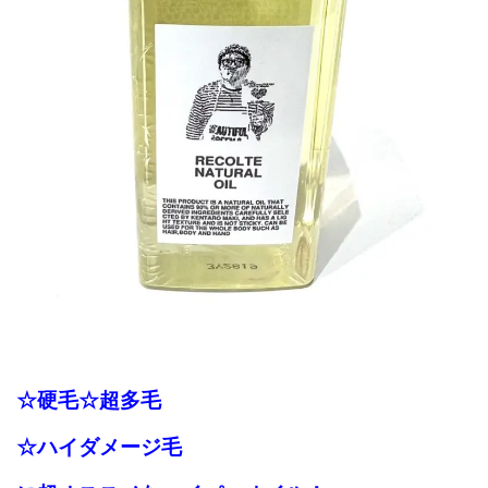
☆硬毛
☆超多毛
☆ハイダメージ毛