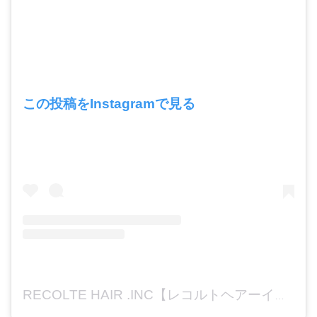
この投稿をInstagramで見る
RECOLTE HAIR .INC【レコルトヘアーインク】美容室求人【大分】(@recolte_recruit)がシェアした投稿