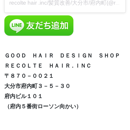
recolte hair .inc/髪質改善/大分市/府内町(@recolte_inc)がシェアした投稿
ＧＯＯＤ ＨＡＩＲ ＤＥＳＩＧＮ ＳＨＯＰ
ＲＥＣＯＬＴＥ ＨＡＩＲ . ＩＮＣ
〒８７０－００２１
大分市府内町３－５－３０
府内ビル１０１
（府内５番街ローソン向かい）