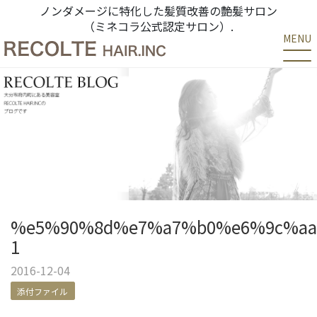
ノンダメージに特化した髪質改善の艶髪サロン
（ミネコラ公式認定サロン）.
MENU
%e5%90%8d%e7%a7%b0%e6%9c%aa
1
2016-12-04
添付ファイル