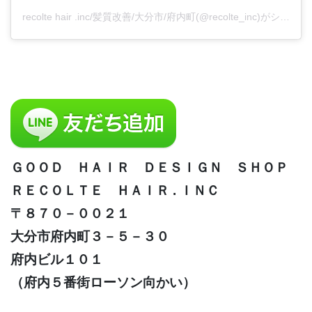
recolte hair .inc/髪質改善/大分市/府内町(@recolte_inc)がシェアした投稿
ＧＯＯＤ ＨＡＩＲ ＤＥＳＩＧＮ ＳＨＯＰ
ＲＥＣＯＬＴＥ ＨＡＩＲ . ＩＮＣ
〒８７０－００２１
大分市府内町３－５－３０
府内ビル１０１
（府内５番街ローソン向かい）