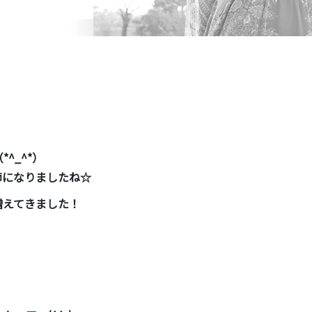
！
^_^*）
節になりましたね☆
増えてきました！