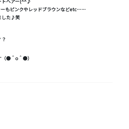
トヘアー(^^♪
ーもピンクやレッドブラウンなどetc…
…
ました♪笑
？？
す（●＾o＾●）