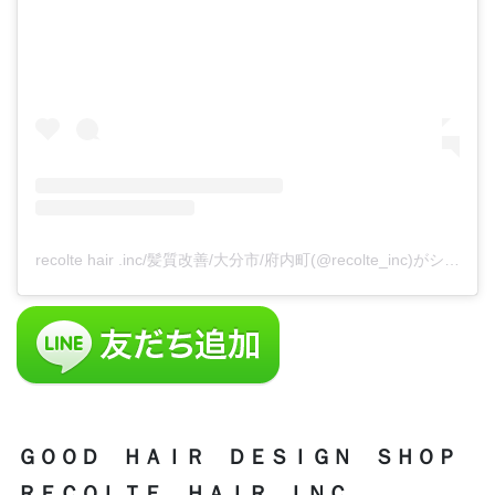
recolte hair .inc/髪質改善/大分市/府内町(@recolte_inc)がシェアした投稿
ＧＯＯＤ ＨＡＩＲ ＤＥＳＩＧＮ ＳＨＯＰ
ＲＥＣＯＬＴＥ ＨＡＩＲ . ＩＮＣ