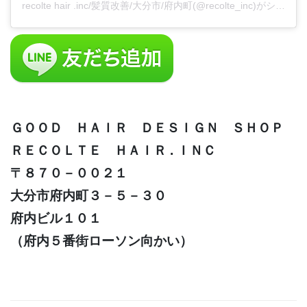
recolte hair .inc/髪質改善/大分市/府内町(@recolte_inc)がシェアした投稿
ＧＯＯＤ ＨＡＩＲ ＤＥＳＩＧＮ ＳＨＯＰ
ＲＥＣＯＬＴＥ ＨＡＩＲ . ＩＮＣ
〒８７０－００２１
大分市府内町３－５－３０
府内ビル１０１
（府内５番街ローソン向かい）