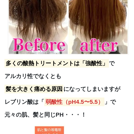
多くの酸熱トリートメントは「強酸性」
で
アルカリ性でなくとも
髪を大きく痛める原因
になってしまいますが
レブリン酸は「
弱酸性（pH4.5〜5.5）
」で
元々の肌、髪と同じPH・・・！