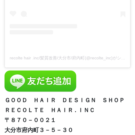
recolte hair .inc/髪質改善/大分市/府内町(@recolte_inc)がシェアした投稿
ＧＯＯＤ ＨＡＩＲ ＤＥＳＩＧＮ ＳＨＯＰ
ＲＥＣＯＬＴＥ ＨＡＩＲ . ＩＮＣ
〒８７０－００２１
大分市府内町３－５－３０