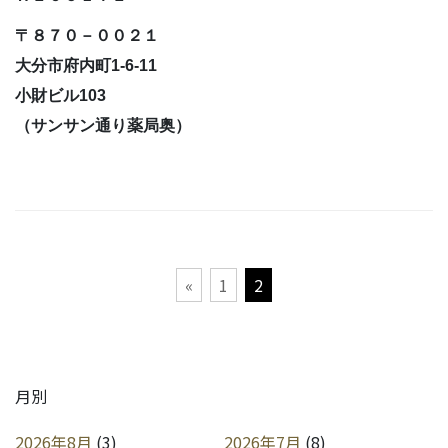
〒８７０－００２１
大分市府内町1-6-11
小財ビル103
（サンサン通り薬局奥）
投
«
1
2
稿
の
ペ
ー
月別
ジ
送
2026年8月
(3)
2026年7月
(8)