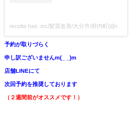
recolte hair .inc/髪質改善/大分市/府内町(@recolte_inc)がシェアした投稿
予約が取りづらく
申し訳ございませんm(_ _)m
店舗LINEにて
次回予約を推奨しております
（２週間前がオススメです！）