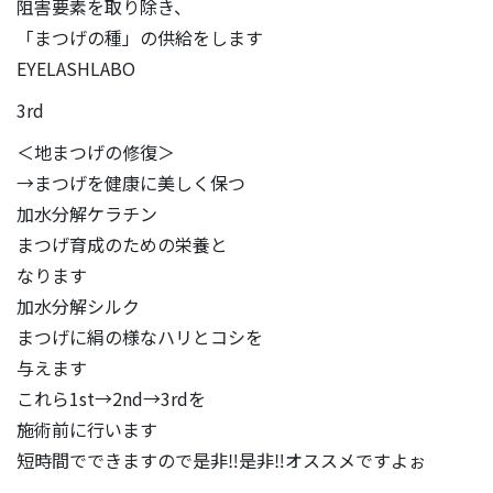
阻害要素を取り除き、
「まつげの種」の供給をします
EYELASHLABO
3rd
＜地まつげの修復＞
→まつげを健康に美しく保つ
加水分解ケラチン
まつげ育成のための栄養と
なります
加水分解シルク
まつげに絹の様なハリとコシを
与えます
これら1st→2nd→3rdを
施術前に行います
短時間でできますので是非‼是非‼オススメですよぉ