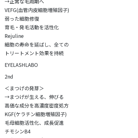
→正常な毛周期へ
VEFG(血管内皮細胞増殖因子)
弱った細胞修復
育毛・発毛活動を活性化
Rejuline
細胞の寿命を延ばし、全ての
トリートメント効果を持続
EYELASHLABO
2nd
＜まつげの発芽＞
→まつげが生える、伸びる
高価な成分を高濃度密度処方
KGF(ケラチン細胞増殖因子)
毛母細胞活性化、成長促進
チモシンB4